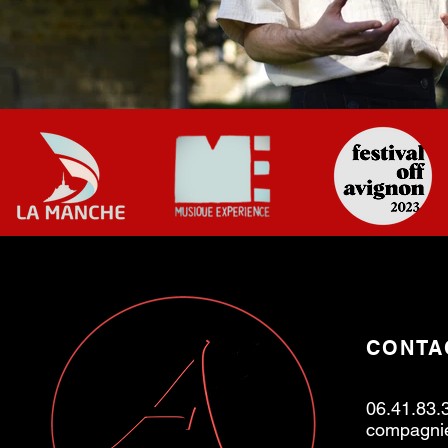
CONTA
06.41.83.
compagni